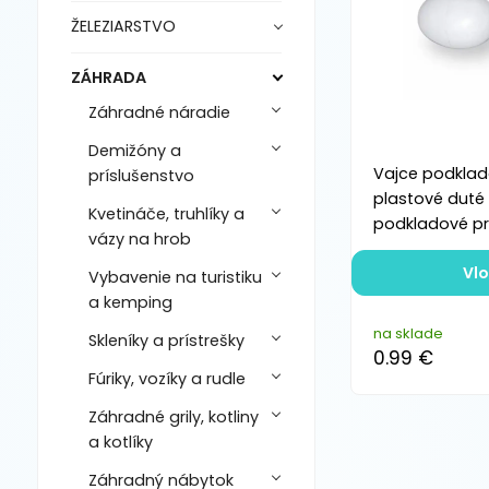
ŽELEZIARSTVO
ZÁHRADA
Záhradné náradie
Demižóny a
Vajce podklad
príslušenstvo
plastové duté
Kvetináče, truhlíky a
podkladové pr
vázy na hrob
Vlo
Vybavenie na turistiku
a kemping
na sklade
Skleníky a prístrešky
0.99 €
Fúriky, vozíky a rudle
Záhradné grily, kotliny
a kotlíky
Záhradný nábytok