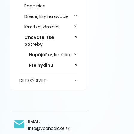
Popolnice
Drviče, lisy na ovocie
Krmítka, kŕmidlá
Chovateľské
potreby
Napájačky, krmítka
Pre hydinu
DETSKÝ SVET
EMAIL
info@vpohodicke.sk