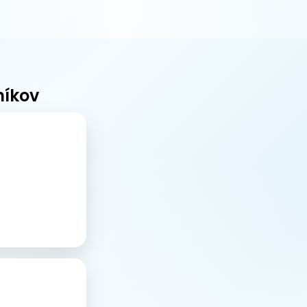
níkov