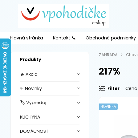
Hlavná stránka
Kontakt 📞
Obchodné podmienky 
ZÁHRADA
Chova
Produkty
217%
🔥 Akcia
✨ Novinky
Filter
Cena
🏷️ Výpredaj
NOVINKA
KUCHYŇA
DOMÁCNOSŤ