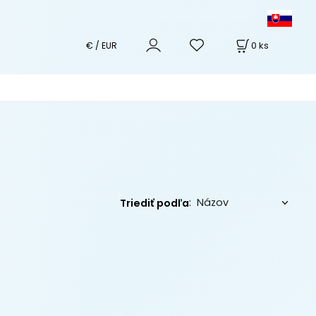
0
ks
€ / EUR
:
Triediť podľa