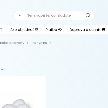
📑
Ako objednať 🛒
Platba 💳
Doprava a cenník 🚚
teľské potreby
Pre hydinu