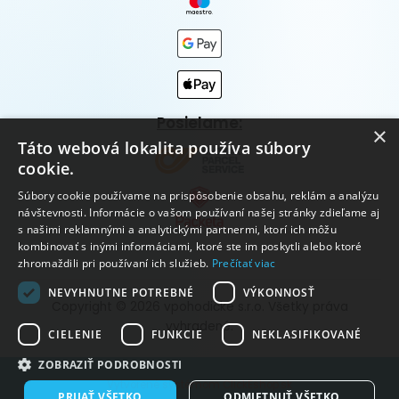
Posielame:
×
Táto webová lokalita používa súbory
cookie.
Súbory cookie používame na prispôsobenie obsahu, reklám a analýzu
návštevnosti. Informácie o vašom používaní našej stránky zdieľame aj
s našimi reklamnými a analytickými partnermi, ktorí ich môžu
kombinovať s inými informáciami, ktoré ste im poskytli alebo ktoré
zhromaždili pri používaní ich služieb.
Prečítať viac
NEVYHNUTNE POTREBNÉ
VÝKONNOSŤ
Copyright © 2026 vpohodičke s.r.o. Všetky práva
vyhradené.
CIELENIE
FUNKCIE
NEKLASIFIKOVANÉ
ZOBRAZIŤ PODROBNOSTI
Vytvorené systémom ClickEshop.sk
PRIJAŤ VŠETKO
ODMIETNUŤ VŠETKO