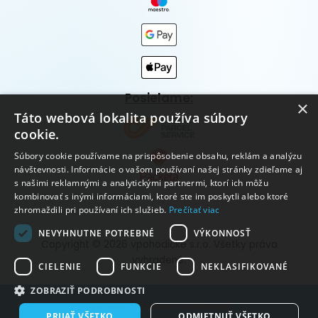
Posielame:
×
Táto webová lokalita používa súbory
cookie.
Súbory cookie používame na prispôsobenie obsahu, reklám a analýzu
návštevnosti. Informácie o vašom používaní našej stránky zdieľame aj
s našimi reklamnými a analytickými partnermi, ktorí ich môžu
kombinovať s inými informáciami, ktoré ste im poskytli alebo ktoré
zhromaždili pri používaní ich služieb.
Prečítať viac
NEVYHNUTNE POTREBNÉ
VÝKONNOSŤ
Copyright © 2026 vpohodičke s.r.o. Všetky práva
vyhradené.
CIELENIE
FUNKCIE
NEKLASIFIKOVANÉ
ZOBRAZIŤ PODROBNOSTI
Vytvorené systémom ClickEshop.sk
PRIJAŤ VŠETKO
ODMIETNUŤ VŠETKO