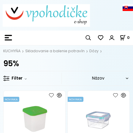
0
KUCHYŇA
Skladovanie a balenie potravín
Dózy
95%
Filter
NOVINKA
NOVINKA