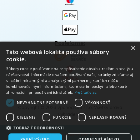
Posielame:
×
Táto webová lokalita používa súbory
cookie.
Súbory cookie používame na prispôsobenie obsahu, reklám a analýzu
návštevnosti. Informácie o vašom používaní našej stránky zdieľame aj
s našimi reklamnými a analytickými partnermi, ktorí ich môžu
kombinovať s inými informáciami, ktoré ste im poskytli alebo ktoré
zhromaždili pri používaní ich služieb.
Prečítať viac
NEVYHNUTNE POTREBNÉ
VÝKONNOSŤ
Copyright © 2026 vpohodičke s.r.o. Všetky práva
vyhradené.
CIELENIE
FUNKCIE
NEKLASIFIKOVANÉ
ZOBRAZIŤ PODROBNOSTI
Vytvorené systémom ClickEshop.sk
PRIJAŤ VŠETKO
ODMIETNUŤ VŠETKO