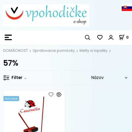
0
DOMÁCNOSŤ
Upratovacie pomôcky
Metly a lopatky
57%
Filter
NOVINKA