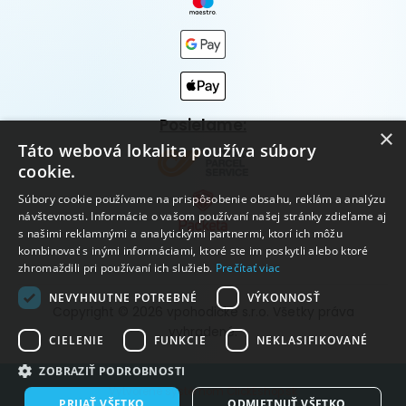
Posielame:
×
Táto webová lokalita používa súbory
cookie.
Súbory cookie používame na prispôsobenie obsahu, reklám a analýzu
návštevnosti. Informácie o vašom používaní našej stránky zdieľame aj
s našimi reklamnými a analytickými partnermi, ktorí ich môžu
kombinovať s inými informáciami, ktoré ste im poskytli alebo ktoré
zhromaždili pri používaní ich služieb.
Prečítať viac
NEVYHNUTNE POTREBNÉ
VÝKONNOSŤ
Copyright © 2026 vpohodičke s.r.o. Všetky práva
vyhradené.
CIELENIE
FUNKCIE
NEKLASIFIKOVANÉ
ZOBRAZIŤ PODROBNOSTI
Vytvorené systémom ClickEshop.sk
PRIJAŤ VŠETKO
ODMIETNUŤ VŠETKO