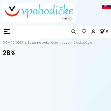
0
DOMÁCNOSŤ
Sezónne dekorácie
Jesenné dekorácie
28%