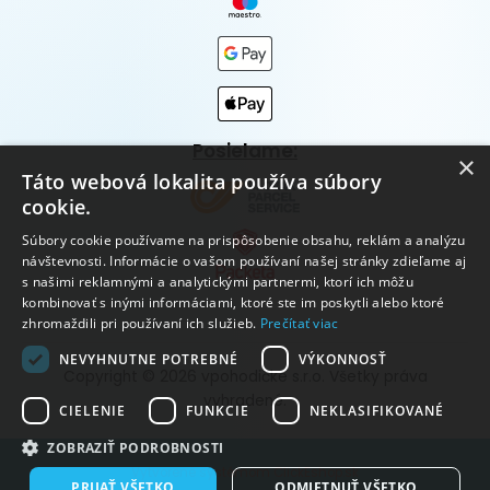
Posielame:
×
Táto webová lokalita používa súbory
cookie.
Súbory cookie používame na prispôsobenie obsahu, reklám a analýzu
návštevnosti. Informácie o vašom používaní našej stránky zdieľame aj
s našimi reklamnými a analytickými partnermi, ktorí ich môžu
kombinovať s inými informáciami, ktoré ste im poskytli alebo ktoré
zhromaždili pri používaní ich služieb.
Prečítať viac
NEVYHNUTNE POTREBNÉ
VÝKONNOSŤ
Copyright © 2026 vpohodičke s.r.o. Všetky práva
vyhradené.
CIELENIE
FUNKCIE
NEKLASIFIKOVANÉ
ZOBRAZIŤ PODROBNOSTI
Vytvorené systémom ClickEshop.sk
PRIJAŤ VŠETKO
ODMIETNUŤ VŠETKO