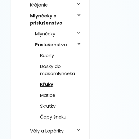
Krájanie
Mlynčeky a
príslušenstvo
Mlynčeky
Príslušenstvo
Bubny
Dosky do
mäsomlynčeka
Kľuky
Matice
Skrutky
Čapy šneku
Vály a Lopáriky