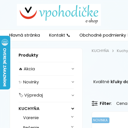
Hlavná stránka
Kontakt 📞
Obchodné podmienky 
KUCHYŇA
Kuchy
Produkty
🔥 Akcia
Kvalitné
kľuky d
✨ Novinky
🏷️ Výpredaj
Filter
Cena
KUCHYŇA
Varenie
NOVINKA
Pečenie