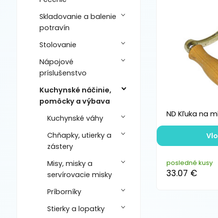
Skladovanie a balenie
potravín
Stolovanie
Nápojové
príslušenstvo
Kuchynské náčinie,
pomôcky a výbava
ND Kľuka na m
Kuchynské váhy
Chňapky, utierky a
Vlo
zástery
posledné kusy
Misy, misky a
33.07 €
servírovacie misky
Príborníky
Stierky a lopatky