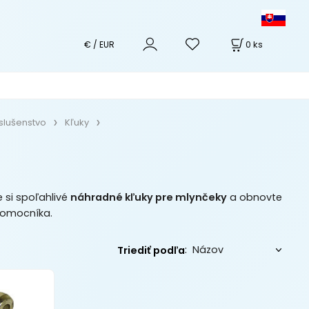
0
ks
€ / EUR
íslušenstvo
Kľuky
 si spoľahlivé
náhradné kľuky pre mlynčeky
a obnovte
pomocníka.
:
Triediť podľa