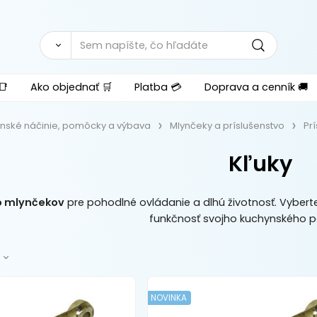
📑
Ako objednať 🛒
Platba 💳
Doprava a cenník 🚚
nské náčinie, pomôcky a výbava
Mlynčeky a príslušenstvo
Pr
Kľuky
o mlynčekov
pre pohodlné ovládanie a dlhú životnosť. Vyberte
funkčnosť svojho kuchynského 
NOVINKA