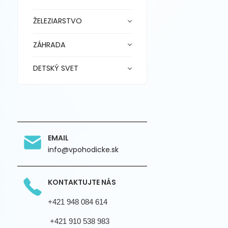
ŽELEZIARSTVO
ZÁHRADA
DETSKÝ SVET
EMAIL
info@vpohodicke.sk
KONTAKTUJTE NÁS
+421 948 084 614
+421 910 538 983