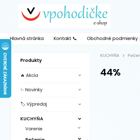
Hlavná stránka
Kontakt 📞
Obchodné podmienky 
KUCHYŇA
Pečen
Produkty
44%
🔥 Akcia
✨ Novinky
🏷️ Výpredaj
KUCHYŇA
Varenie
Pečenie