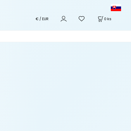
0
ks
€ / EUR