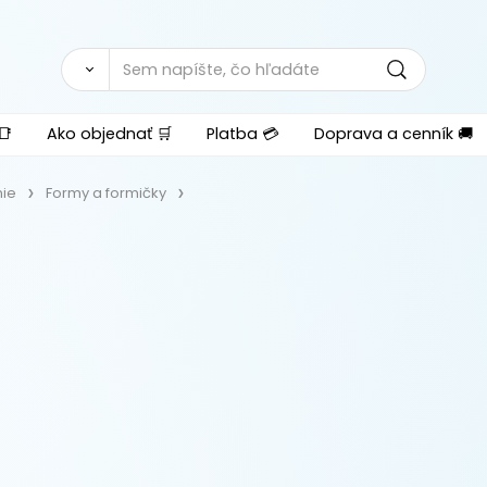
📑
Ako objednať 🛒
Platba 💳
Doprava a cenník 🚚
ie
Formy a formičky