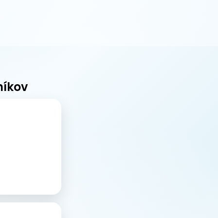
níkov