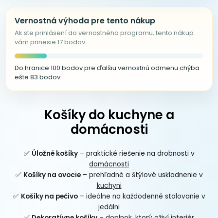
Vernostná výhoda pre tento nákup
Ak ste prihlásení do vernostného programu, tento nákup
vám prinesie 17 bodov.
Do hranice 100 bodov pre ďalšiu vernostnú odmenu chýba
ešte 83 bodov.
Košíky do kuchyne a
domácnosti
✅
Úložné košíky
– praktické riešenie na drobnosti v
domácnosti
✅
Košíky na ovocie
– prehľadné a štýlové uskladnenie v
kuchyni
✅
Košíky na pečivo
– ideálne na každodenné stolovanie v
jedálni
✅
Dekoratívne košíky
– doplnok, ktorý oživí interiér