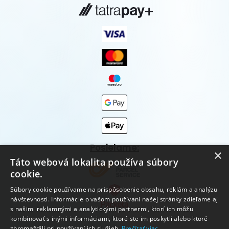
Posielame:
×
Táto webová lokalita používa súbory
cookie.
Súbory cookie používame na prispôsobenie obsahu, reklám a analýzu
návštevnosti. Informácie o vašom používaní našej stránky zdieľame aj
s našimi reklamnými a analytickými partnermi, ktorí ich môžu
kombinovať s inými informáciami, ktoré ste im poskytli alebo ktoré
zhromaždili pri používaní ich služieb.
Prečítať viac