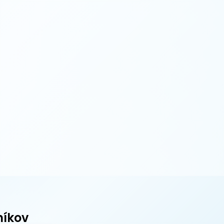
níkov