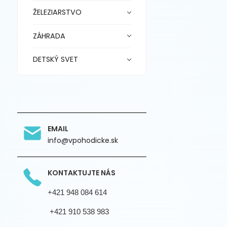
ŽELEZIARSTVO
ZÁHRADA
DETSKÝ SVET
EMAIL
info@vpohodicke.sk
KONTAKTUJTE NÁS
+421 948 084 614
+421 910 538 983