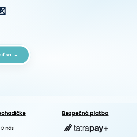
💌
siť sa →
pohodičke
Bezpečná platba
O nás