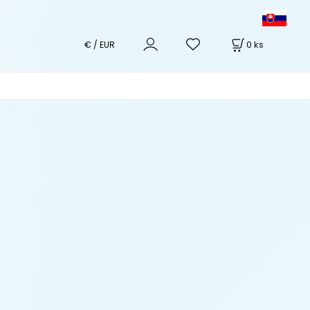
0
ks
€ / EUR