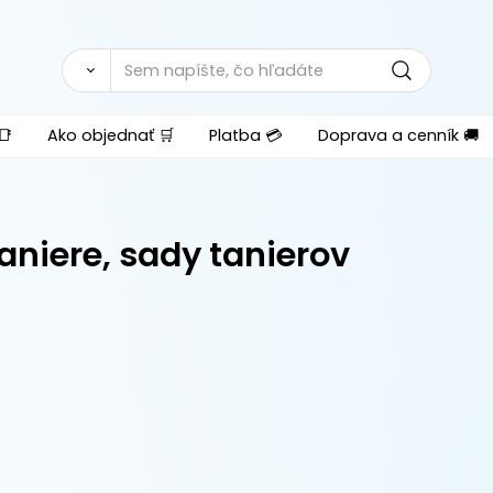
📑
Ako objednať 🛒
Platba 💳
Doprava a cenník 🚚
aniere, sady tanierov