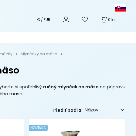
0
ks
€ / EUR
ynčeky
Mlynčeky na mäso
mäso
berte si spoľahlivý
ručný mlynček na mäso
na prípravu
etého mäsa.
:
Triediť podľa
NOVINKA