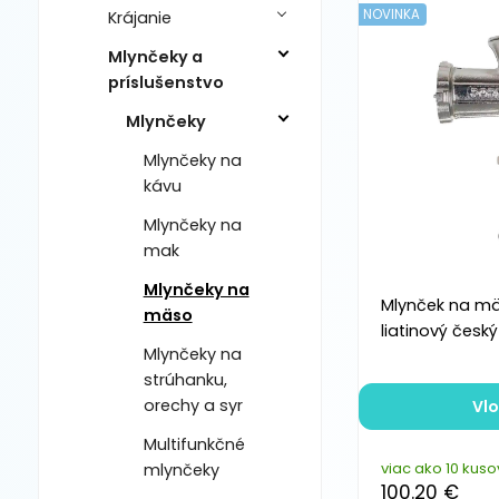
NOVINKA
Krájanie
Mlynčeky a
príslušenstvo
Mlynčeky
Mlynčeky na
kávu
Mlynčeky na
mak
Mlynčeky na
Mlynček na mä
mäso
liatinový český
Mlynčeky na
strúhanku,
orechy a syr
Vlo
Multifunkčné
viac ako 10 kuso
mlynčeky
100.20 €