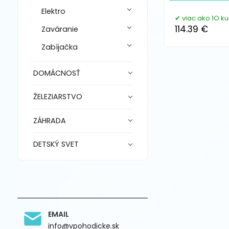
Elektro
viac ako 1O k
114.39 €
Zaváranie
Zabíjačka
DOMÁCNOSŤ
ŽELEZIARSTVO
ZÁHRADA
DETSKÝ SVET
EMAIL
info@vpohodicke.sk