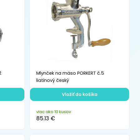
2
Mlynček na mäso PORKERT č.5
liatinový český
Vložiť do košíka
viac ako 10 kusov
85.13 €