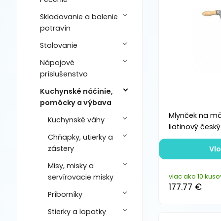
Skladovanie a balenie
potravín
Stolovanie
Nápojové
príslušenstvo
Kuchynské náčinie,
pomôcky a výbava
Mlynček na mä
Kuchynské váhy
liatinový český
Chňapky, utierky a
zástery
Vlo
Misy, misky a
viac ako 10 kuso
servírovacie misky
177.77 €
Príborníky
Stierky a lopatky