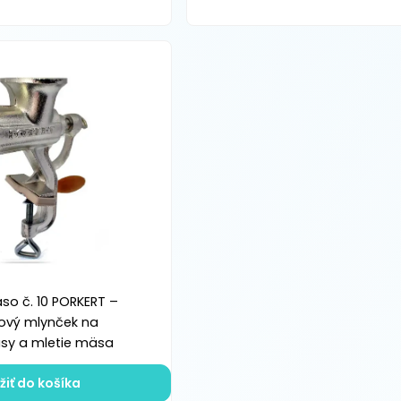
so č. 10 PORKERT –
nový mlynček na
sy a mletie mäsa
žiť do košíka