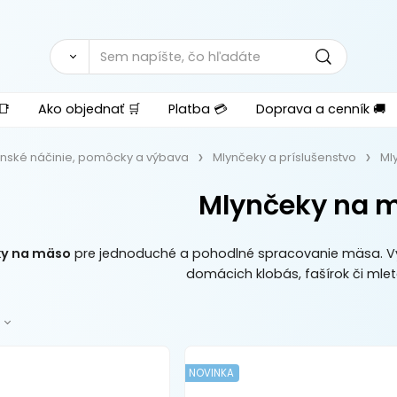
📑
Ako objednať 🛒
Platba 💳
Doprava a cenník 🚚
nské náčinie, pomôcky a výbava
Mlynčeky a príslušenstvo
Ml
Mlynčeky na 
y na mäso
pre jednoduché a pohodlné spracovanie mäsa. Vy
domácich klobás, fašírok či ml
NOVINKA