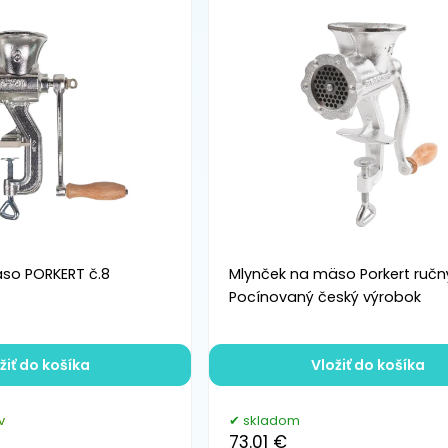
so PORKERT č.8
Mlynček na mäso Porkert ručný
Pocínovaný český výrobok
žiť do košíka
Vložiť do košíka
v
skladom
73.01 €