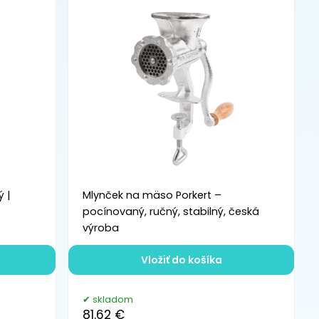
 |
Mlynček na mäso Porkert –
pocínovaný, ručný, stabilný, česká
výroba
Vložiť do košíka
skladom
81.62 €