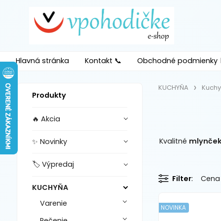
Hlavná stránka
Kontakt 📞
Obchodné podmienky 
KUCHYŇA
Kuchy
Produkty
🔥 Akcia
Kvalitné
mlynček
✨ Novinky
🏷️ Výpredaj
Filter
Cena
KUCHYŇA
Varenie
NOVINKA
Pečenie