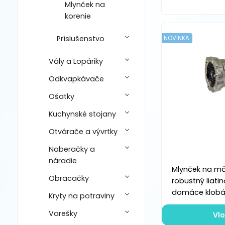
Mlynček na
korenie
Príslušenstvo
NOVINKA
Vály a Lopáriky
Odkvapkávače
Ošatky
Kuchynské stojany
Otvárače a vývrtky
Naberačky a
náradie
Mlynček na mä
Obracačky
robustný liati
domáce klobá
Kryty na potraviny
Varešky
Vlo