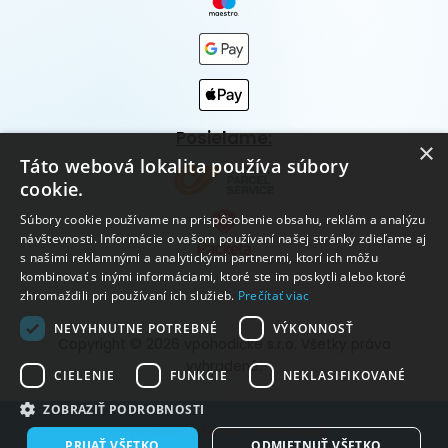
Posielame:
×
Táto webová lokalita používa súbory
cookie.
Súbory cookie používame na prispôsobenie obsahu, reklám a analýzu
návštevnosti. Informácie o vašom používaní našej stránky zdieľame aj
s našimi reklamnými a analytickými partnermi, ktorí ich môžu
kombinovať s inými informáciami, ktoré ste im poskytli alebo ktoré
zhromaždili pri používaní ich služieb.
Prečítať viac
NEVYHNUTNE POTREBNÉ
VÝKONNOSŤ
Copyright © 2026 vpohodičke s.r.o. Všetky práva
vyhradené.
CIELENIE
FUNKCIE
NEKLASIFIKOVANÉ
ZOBRAZIŤ PODROBNOSTI
Vytvorené systémom ClickEshop.sk
PRIJAŤ VŠETKO
ODMIETNUŤ VŠETKO